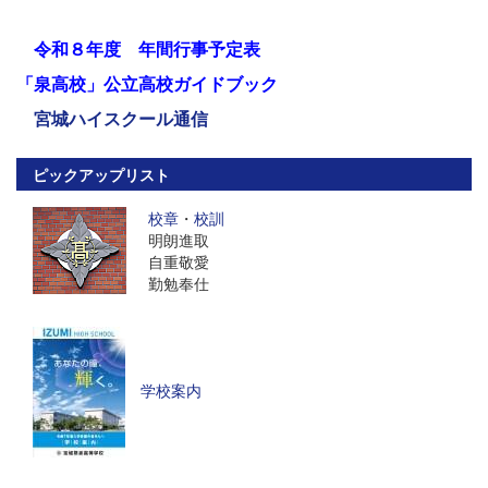
令和８年度 年間行事予定表
「泉高校」公立高校ガイドブック
宮城ハイスクール通信
ピックアップリスト
校章
・
校訓
明朗進取
自重敬愛
勤勉奉仕
学校案内