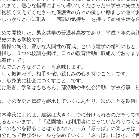
これまで、熱心な指導によって導いてくださった中学校の先生
辛抱強く支えてくださった保護者の方々の優しい励ましの賜で
をしっかりと心に刻み、「感謝の気持ち」を持って高校生活を
めて開校した、男女共学の普通科高校であり、平成７年の英
歴史のある学校です。
情操の陶冶、豊かな人間性の育成」という建学の精神のもと
目指し、３つの校訓を掲げ、日々の教育活動に取組んでおりま
勉奉仕」です。
進んでことをなすこと」を意味します。
々しく振舞わず、相手を敬い親しみの心を持つこと」です。
み、献身的に社会につくすこと」です。
け継ぎ、学業はもちろん、部活動や生徒会活動、学校行事、
。
、その歴史と伝統を継承していくにあたり、次のことを期待
木淳氏によれば、建築は大きく二つに分けられるのだそうで
れるといいます。「『遊園地』は利用者にとっていたれりつく
以上のものを得ることはできない。一方『原っぱ』の楽しみは
自分たちで遊びやルールを決めていく。『原っぱ』にはそこで