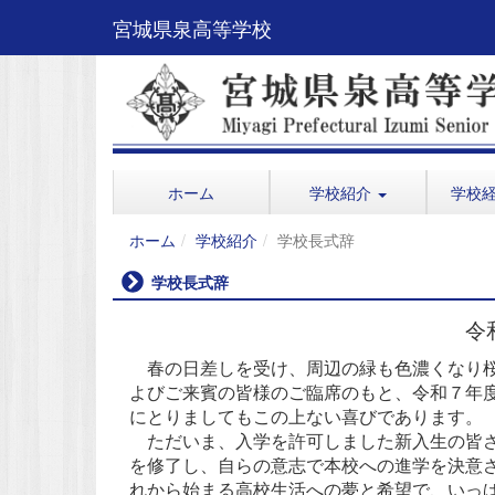
宮城県泉高等学校
ホーム
学校紹介
学校
ホーム
学校紹介
学校長式辞
学校長式辞
令
春の日差しを受け、周辺の緑も色濃くなり桜
よびご来賓の皆様のご臨席のもと、令和７年
にとりましてもこの上ない喜びであります。
ただいま、入学を許可しました新入生の皆さ
を修了し、自らの意志で本校への進学を決意
れから始まる高校生活への夢と希望で、いっ