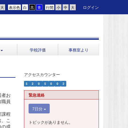
ログイン
表示色
行間
学校評価
事務室より
アクセスカウンター
5
2
0
5
0
0
2
緊急連絡
護者お
教職員
7日分
育課程
は、こ
トピックがありません。
力の成