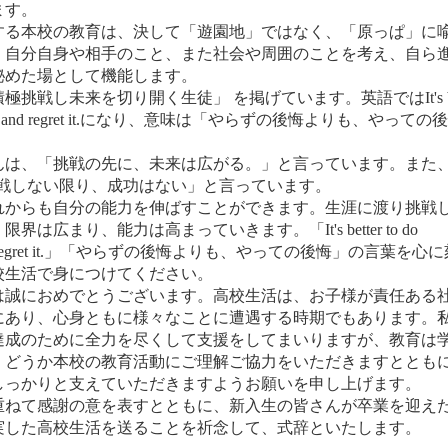
ます。
する本校の教育は、決して「遊園地」ではなく、「原っぱ」に
、自分自身や相手のこと、また社会や周囲のことを考え、自ら
秘めた場として機能します。
し未来を切り開く生徒」 を掲げています。英語ではIt's bet
ot do something and regret it.になり、意味は「やらずの後悔よりも、やって
は、「挑戦の先に、未来は広がる。」と言っています。また
挑戦しない限り、成功はない」と言っています。
からも自分の能力を伸ばすことができます。生涯に渡り挑戦
まり、能力は高まっていきます。「It's better to do
 something and regret it.」「やらずの後悔よりも、やっての後悔」の言葉を心
校生活で身につけてください。
誠におめでとうございます。高校生活は、お子様が責任ある
にあり、心身ともに様々なことに遭遇する時期でもあります。
達成のために全力を尽くして支援をしてまいりますが、教育は
。どうか本校の教育活動にご理解ご協力をいただきますととも
しっかりと支えていただきますようお願いを申し上げます。
ねて感謝の意を表すとともに、新入生の皆さんが卒業を迎え
実した高校生活を送ることを祈念して、式辞といたします。