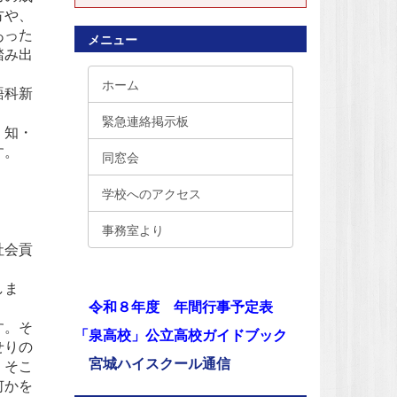
方や、
あった
メニュー
踏み出
ホーム
語科新
緊急連絡掲示板
、知・
す。
同窓会
学校へのアクセス
事務室より
社会貢
しま
令和８年度 年間行事予定表
す。そ
「泉高校」公立高校ガイドブック
せりの
宮城ハイスクール通信
、そこ
何かを