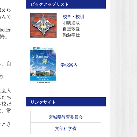
ピックアップリスト
喩えら
校章
・
校訓
進んで
明朗進取
自重敬愛
ter
勤勉奉仕
の後悔」
、
し、自
学校案内
に刻
社会人
私たち
リンクサイト
学校だ
に、常
宮城県教育委員会
たとき
文部科学省