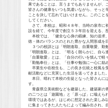
果であることは、言うまでもありませんが、
皆さんの健康をいつも気遣いながら、そっと
ことを決して忘れてはいけません。このこと
してください。
さて、本校は、昭和４８年、当時の泉市に初
設を経て、今年度で創立５３年目を迎える、
本校では、「健全な心身の鍛練、知の追求、
徳・体のバランスのとれた豊かな人間形成を
３つの校訓とは「明朗進取、自重敬愛、勤
「明朗進取」とは、「明るく朗らかに、自ら
「自重敬愛」とは、「自分の行いを慎んで軽
「勤勉奉仕」とは、「仕事や勉強に一心に励
卒業生や在校生も、この良き伝統と校風を受
献活動などに充実した生活を送ってきました
本日、晴れて本校の生徒となった皆さんには
す。
青森県立美術館などを建築した、建築家の青
の二つとは「遊園地」と「原っぱ」に喩えら
環境ではあるが、はじめに想定された楽しみ
に集まってきた人たちによって編み出され、