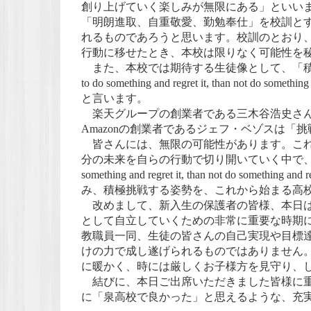
創り上げていく楽しみが無限にある」といい
「明朗進取、自重敬愛、勤勉奉仕」を校訓と
れるものであろうと思います。校訓のとおり
行動に移せたとき、本校は限りなく可能性を
また、本校では期待する生徒像として、「積極挑戦
to do something and regret it, than n
と言います。
楽天グループの創業者である三木谷浩史さん
Amazonの創業者であるジェフ・ベゾスは「
皆さんには、無限の可能性があります。これ
分の未来を自らの行動で切り開いていく中で、限界は広
something and regret it, than not do
み、積極挑戦する姿勢を、これから始まる高
改めまして、新入生の保護者の皆様、本日は
として自立していくための非常に重要な時期
教職員一同、生徒の皆さんの自己実現や目標
けの力で成し遂げられるものではありません
に暖かく、時には厳しくお子様方を見守り、
結びに、本日ご出席いただきました皆様に重
に「泉高校で良かった」と思えるような、充