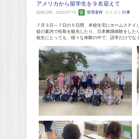
アメリカから留学生を９名迎えて
投稿日時 : 2023/07/15
管理者W
カテゴリ:
行事
７月３日～７日の５日間、本校生宅にホームステイ
徒の案内で松島を観光したり、日本舞踊体験をした
校生にとっても、様々な体験の中で、語学だけでな