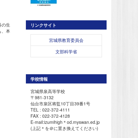
科の生
リンクサイト
も、本
宮城県教育委員会
文部科学省
学校情報
宮城県泉高等学校
〒981-3132
仙台市泉区将監10丁目39番1号
TEL : 022-372-4111
FAX : 022-372-4128
E-mail:izumihigh＊od.myswan.ed.jp
(上記＊を＠に置き換えてください)