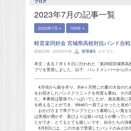
ブログ
2023年7月の記事一覧
2023年7月
100件
軽音楽同好会 宮城県高校対抗バンド合戦
投稿日時 : 2023/07/26
管理者S
カテゴリ:
本文：去る７月１６日に行われた「第29回宮城県高校
プリを受賞しました。以下、バンドメンバーからの
---------------------------------------
4月頃から曲を作り、約4ヶ月間この夏の大会のた
をお招きしたバンドクリニックを何度も重ね、その
た。本番前は緊張でいっぱいでしたが、過去最高に良
を終えることができ、idéalの一員でよかったと改
おかげさまで準グランプリという素晴らしい賞を頂
は実感が湧かず、喜びよりは疑いのほうが勝ってい
とができ、とてもとても嬉しいです。自分たちの演
8月8日には、この大会で受賞したバンドのみが出場できるHig