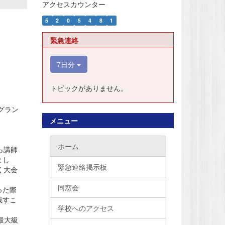
アクセスカウンター
5
2
0
5
4
8
1
緊急連絡
7日分
トピックがありません。
グラン
メニュー
ホーム
ら講師
まし
緊急連絡掲示板
く大会
同窓会
った際
残すこ
学校へのアクセス
北最大級