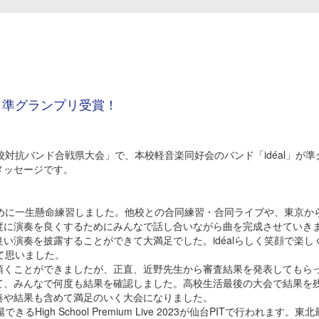
 準グランプリ受賞！
対抗バンド合戦県大会」で、本校軽音楽同好会のバンド「idéal」が準
メッセージです。
めに一生懸命練習しました。他校との合同練習・合同ライブや、東京か
度に演奏を良くするためにみんなで話し合いながら曲を完成させていき
い演奏を披露することができて大満足でした。idéalらしく笑顔で楽し
めて思いました。
くことができましたが、正直、近野先生から審査結果を発表してもら
て、みんなで何度も結果を確認しました。高校生活最後の大会で結果を
奏や結果も含めて満足のいく大会になりました。
h School Premium Live 2023が仙台PITで行われます。東