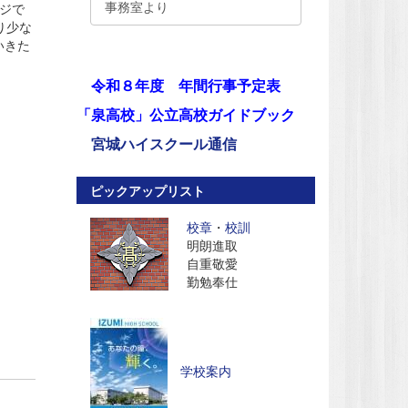
事務室より
ジで
り少な
いきた
令和８年度 年間行事予定表
「泉高校」公立高校ガイドブック
宮城ハイスクール通信
ピックアップリスト
校章
・
校訓
明朗進取
自重敬愛
勤勉奉仕
学校案内