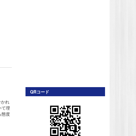
QRコード
分かれ
いて理
る態度