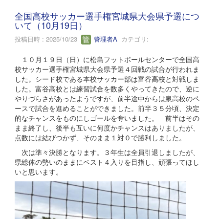
全国高校サッカー選手権宮城県大会県予選につ
いて（10月19日）
投稿日時 : 2025/10/23
管理者A
カテゴリ:
１０月１９日（日）に松島フットボールセンターで全国高
校サッカー選手権宮城県大会県予選４回戦の試合が行われま
した。シード校である本校サッカー部は富谷高校と対戦しま
した。富谷高校とは練習試合を数多くやってきたので、逆に
やりづらさがあったようですが、前半途中からは泉高校のペ
ースで試合を進めることができました。前半３５分頃、決定
的なチャンスをものにしゴールを奪いました。 前半はその
まま終了し、後半も互いに何度かチャンスはありましたが、
点数には結びつかず、そのまま１対０で勝利しました。
次は準々決勝となります。３年生は全員引退しましたが、
県総体の勢いのままにベスト４入りを目指し、頑張ってほし
いと思います。