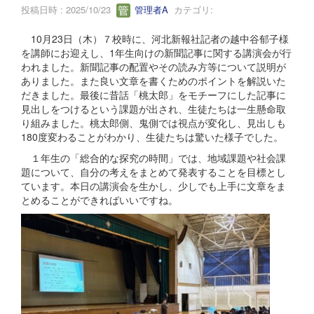
投稿日時 : 2025/10/23
管理者A
カテゴリ:
10月23日（木）７校時に、河北新報社記者の越中谷郁子様
を講師にお迎えし、1年生向けの新聞記事に関する講演会が行
われました。新聞記事の配置やその読み方等について説明が
ありました。また良い文章を書くためのポイントを解説いた
だきました。最後に昔話「桃太郎」をモチーフにした記事に
見出しをつけるという課題が出され、生徒たちは一生懸命取
り組みました。桃太郎側、鬼側では視点が変化し、見出しも
180度変わることがわかり、生徒たちは驚いた様子でした。
１年生の「総合的な探究の時間」では、地域課題や社会課
題について、自分の考えをまとめて発表することを目標とし
ています。本日の講演会を生かし、少しでも上手に文章をま
とめることができればいいですね。