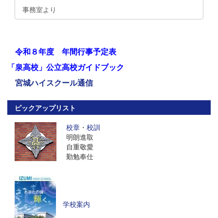
事務室より
令和８年度 年間行事予定表
「泉高校」公立高校ガイドブック
宮城ハイスクール通信
ピックアップリスト
校章
・
校訓
明朗進取
自重敬愛
勤勉奉仕
学校案内