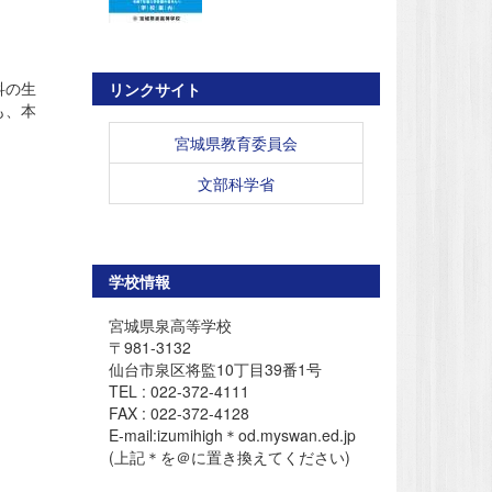
科の生
リンクサイト
も、本
宮城県教育委員会
文部科学省
学校情報
宮城県泉高等学校
〒981-3132
仙台市泉区将監10丁目39番1号
TEL : 022-372-4111
FAX : 022-372-4128
E-mail:izumihigh＊od.myswan.ed.jp
(上記＊を＠に置き換えてください)