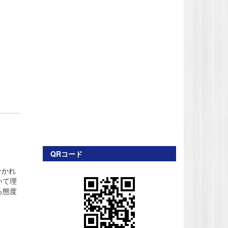
QRコード
分かれ
いて理
る態度