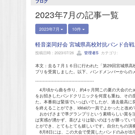
ブログ
2023年7月の記事一覧
2023年7月
10件
軽音楽同好会 宮城県高校対抗バンド合戦
投稿日時 : 2023/07/26
管理者S
カテゴリ:
本文：去る７月１６日に行われた「第29回宮城県高校
プリを受賞しました。以下、バンドメンバーからの
---------------------------------------
4月頃から曲を作り、約4ヶ月間この夏の大会のた
をお招きしたバンドクリニックを何度も重ね、その
た。本番前は緊張でいっぱいでしたが、過去最高に良
を終えることができ、idéalの一員でよかったと改
おかげさまで準グランプリという素晴らしい賞を頂
は実感が湧かず、喜びよりは疑いのほうが勝ってい
とができ、とてもとても嬉しいです。自分たちの演
8月8日には、この大会で受賞したバンドのみが出場できるHig