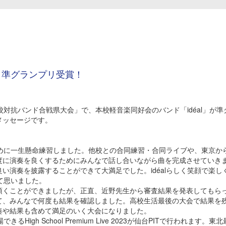
 準グランプリ受賞！
対抗バンド合戦県大会」で、本校軽音楽同好会のバンド「idéal」が準
メッセージです。
めに一生懸命練習しました。他校との合同練習・合同ライブや、東京か
度に演奏を良くするためにみんなで話し合いながら曲を完成させていき
い演奏を披露することができて大満足でした。idéalらしく笑顔で楽し
めて思いました。
くことができましたが、正直、近野先生から審査結果を発表してもら
て、みんなで何度も結果を確認しました。高校生活最後の大会で結果を
奏や結果も含めて満足のいく大会になりました。
h School Premium Live 2023が仙台PITで行われます。東