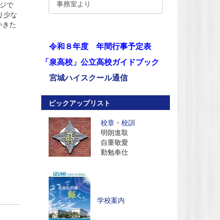
事務室より
ジで
り少な
いきた
令和８年度 年間行事予定表
「泉高校」公立高校ガイドブック
宮城ハイスクール通信
ピックアップリスト
校章
・
校訓
明朗進取
自重敬愛
勤勉奉仕
学校案内