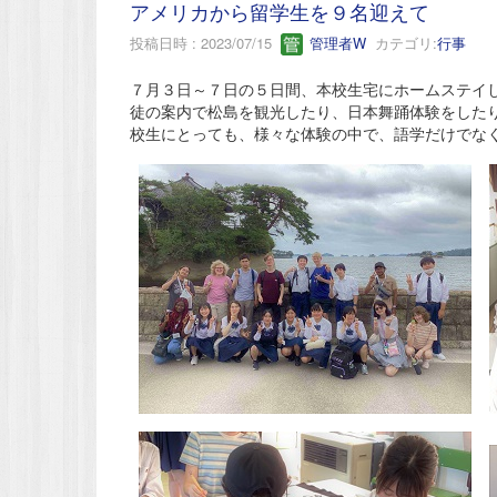
アメリカから留学生を９名迎えて
投稿日時 : 2023/07/15
管理者W
カテゴリ:
行事
７月３日～７日の５日間、本校生宅にホームステイ
徒の案内で松島を観光したり、日本舞踊体験をした
校生にとっても、様々な体験の中で、語学だけでな