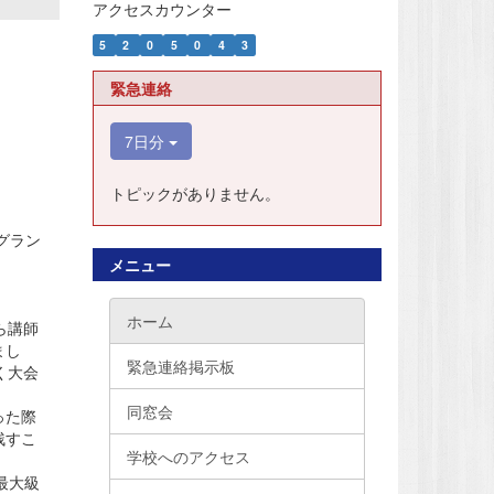
アクセスカウンター
5
2
0
5
0
4
3
緊急連絡
7日分
トピックがありません。
グラン
メニュー
ホーム
ら講師
まし
緊急連絡掲示板
く大会
同窓会
った際
残すこ
学校へのアクセス
北最大級